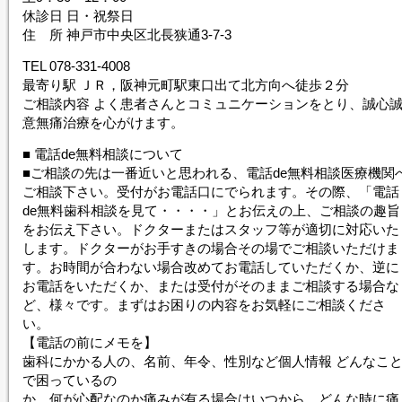
休診日 日・祝祭日
住 所 神戸市中央区北長狭通3-7-3
TEL 078-331-4008
最寄り駅 ＪＲ，阪神元町駅東口出て北方向へ徒歩２分
ご相談内容 よく患者さんとコミュニケーションをとり、誠心
意無痛治療を心がけます。
■ 電話de無料相談について
■ご相談の先は一番近いと思われる、電話de無料相談医療機関
ご相談下さい。受付がお電話口にでられます。その際、「電話
de無料歯科相談を見て・・・・」とお伝えの上、ご相談の趣旨
をお伝え下さい。ドクターまたはスタッフ等が適切に対応いた
します。ドクターがお手すきの場合その場でご相談いただけま
す。お時間が合わない場合改めてお電話していただくか、逆に
お電話をいただくか、または受付がそのままご相談する場合な
ど、様々です。まずはお困りの内容をお気軽にご相談くださ
い。
【電話の前にメモを】
歯科にかかる人の、名前、年令、性別など個人情報 どんなこ
で困っているの
か、何が心配なのか痛みが有る場合はいつから、どんな時に痛