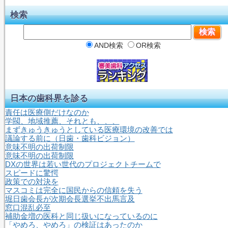
検索
AND検索
OR検索
日本の歯科界を診る
責任は医療側だけなのか
学閥、地域推薦、それとも、、、
まずきゅうきゅうとしている医療環境の改善では
議論する前に（日歯・歯科ビジョン）
意味不明の出荷制限
意味不明の出荷制限
DXの世界は若い世代のプロジェクトチームで
スピードに驚愕
政策での対決を
マスコミは完全に国民からの信頼を失う
堀日歯会長が次期会長選挙不出馬言及
窓口混乱必至
補助金増の医科と同じ扱いになっているのに
「やめろ、やめろ」の検証はあったのか