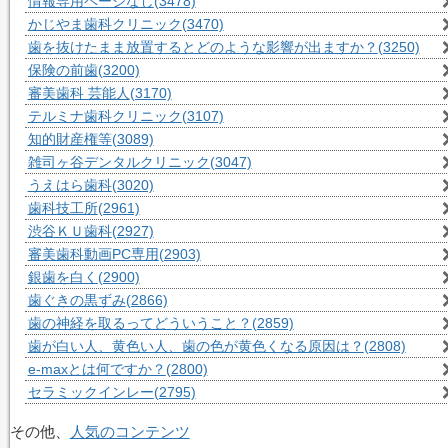
情報専用ページなし
(3478)
かじやま歯科クリニック
(3470)
歯を抜けたまま放置するとどのような影響が出ますか？
(3250)
保険の前歯
(3200)
審美歯科 芸能人
(3170)
テルミナ歯科クリニック
(3107)
知的財産権等
(3089)
雑司ヶ谷デンタルクリニック
(3047)
うえはら歯科
(3020)
歯科技工所
(2961)
渋谷ＫＵ歯科
(2927)
審美歯科動画PC専用
(2903)
銀歯を白く
(2900)
歯ぐきの黒ずみ
(2866)
歯の神経を取るってどういうこと？
(2859)
歯が白い人、黄色い人、歯の色が黄色くなる原因は？
(2808)
e-maxとは何ですか？
(2800)
セラミックインレー
(2795)
その他、
人気のコンテンツ