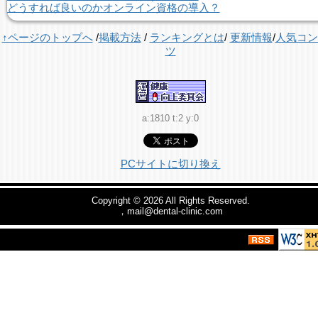
どうすれば良いのかオンライン資格の導入？
↑ページのトップへ
/
掲載方法
/
ランキングとは
/
更新情報
/
人気コン
ツ
a:1810 t:2 y:0
PCサイトに切り換え
Copyright © 2026
All Rights Reserved.
，mail@dental-clinic.com