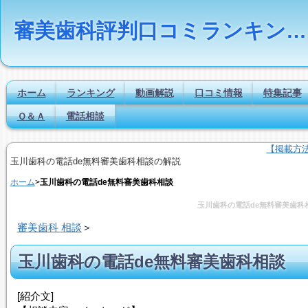
審美歯科評判口コミランキングの比較検索とは｜Dr.NAVI
ホーム
ランキング
動画解説
口コミ情報
特集記事
Ｑ＆Ａ
電話相談
【掲載方
玉川歯科の電話de無料審美歯科相談の解説
ホーム
>
玉川歯科の電話de無料審美歯科相談
玉川歯科の電話de無料審美歯科
審美歯科 相談
＞
玉川歯科の電話de無料審美歯科相談
[紹介文]