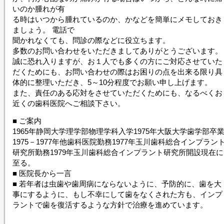
いのか腫れが有
る時はいつから腫れているのか、かなどを簡単にメモしておき
ましょう。 電話で
聞かれなくても、問診の際などに役立ちます。
多数のお問い合わせをいただきましてありがとうございます。
誠に恐れ入りますが、お１人でも多くの方にご対応させていた
だくためにも、お問い合わせの際はお困りの点を出来る限り具
体的に整理いただき、5～10分程度でお願い申し上げます。
また、責任のある応対をさせていただくためにも、なるべくお
近くの歯科医院へご相談下さい。
■ ご案内
1965年静岡大学理学部物理学科入学1975年大阪大学歯学部卒
1975－1977年他歯科医院勤務1977年玉川歯科総合インプラン
研究所勤務1979年玉川歯科総合インプラント研究所開設現在に
至る。
■ 医院長から一言
■ 若年者は虫歯や歯周病にならないように、予防的に、歯を大
事にするように、もし不幸にして歯をなくされた方も、インプ
ラントで歯を復活するような方針で治療を進めています。