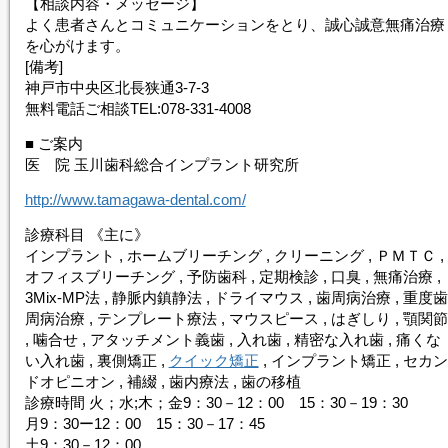
【相談内容・メッセージ】
よく患者さんとコミュニケーションをとり、誠心誠意無痛治療
を心がけます。
[備考]
神戸市中央区北長狭通3-7-3
無料電話ご相談TEL:078-331-4008
■ ご案内
医 院 玉川歯科総合インプラント研究所
http://www.tamagawa-dental.com/
診療科目 《主に》
インプラント , ホームブリーチング , クリーニング , ＰＭＴＣ ,
オフィスブリーチング , 予防歯科 , 定期検診 , 口臭 , 無痛治療 ,
3Mix-MP法 , 静脈内鎮静法 , ドライマウス , 歯周病治療 , 重度歯
周病治療 , テンプレート療法 , マウスピース , はぎしり , 顎関節
, 噛合せ , アタッチメント義歯 , 入れ歯 , 精密な入れ歯 , 痛くな
い入れ歯 , 裏側矯正 ,
クイック矯正
, インプラント矯正 , セカン
ドオピニオン , 補綴 , 歯内療法 , 歯の移植
診療時間 火；水;木；金9：30－12：00 15：30－19：30
月9：30ー12：00 15：30－17：45
土9：30－12：00