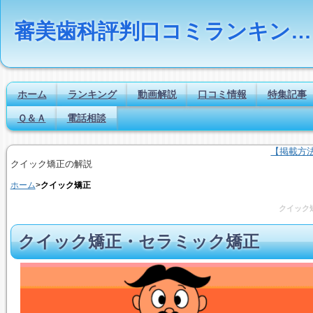
審美歯科評判口コミランキングの比較検索とは｜Dr.NAVI
ホーム
ランキング
動画解説
口コミ情報
特集記事
Ｑ＆Ａ
電話相談
【掲載方
クイック矯正の解説
ホーム
>
クイック矯正
クイック
クイック矯正・セラミック矯正