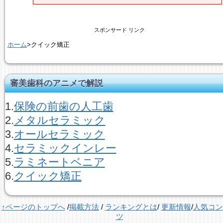
スポンサード リンク
ホーム
>クイック矯正
審美歯科のアニメで解説
1.
保険の前歯の人工歯
2.
メタルセラミック
3.
オールセラミック
4.
セラミックインレー
5.
ラミネートベニア
6.
クイック矯正
↑ページのトップへ
/
掲載方法
/
ランキングとは
/
更新情報
/
人気コン
ツ