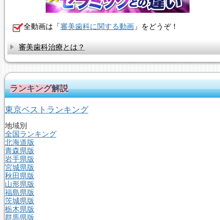
全動画は「
審美歯科に関する動画
」をどうぞ！
審美歯科治療とは？
ランキング解説
東京ベストランキング
地域別
全国ランキング
北海道版
青森県版
岩手県版
宮城県版
秋田県版
山形県版
福島県版
茨城県版
栃木県版
群馬県版