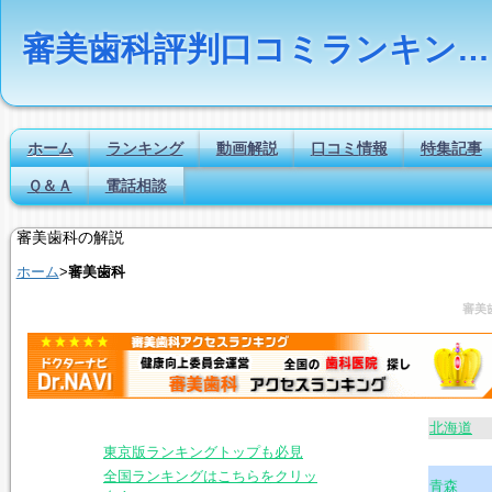
審美歯科評判口コミランキングの比較検索とは｜Dr.NAVI
ホーム
ランキング
動画解説
口コミ情報
特集記事
Ｑ＆Ａ
電話相談
審美歯科の解説
ホーム
>
審美歯科
審美