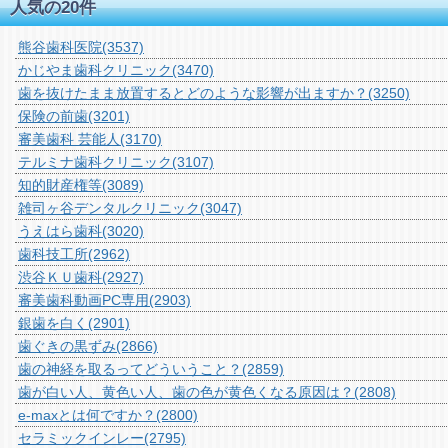
人気の20件
熊谷歯科医院
(3537)
かじやま歯科クリニック
(3470)
歯を抜けたまま放置するとどのような影響が出ますか？
(3250)
保険の前歯
(3201)
審美歯科 芸能人
(3170)
テルミナ歯科クリニック
(3107)
知的財産権等
(3089)
雑司ヶ谷デンタルクリニック
(3047)
うえはら歯科
(3020)
歯科技工所
(2962)
渋谷ＫＵ歯科
(2927)
審美歯科動画PC専用
(2903)
銀歯を白く
(2901)
歯ぐきの黒ずみ
(2866)
歯の神経を取るってどういうこと？
(2859)
歯が白い人、黄色い人、歯の色が黄色くなる原因は？
(2808)
e-maxとは何ですか？
(2800)
セラミックインレー
(2795)