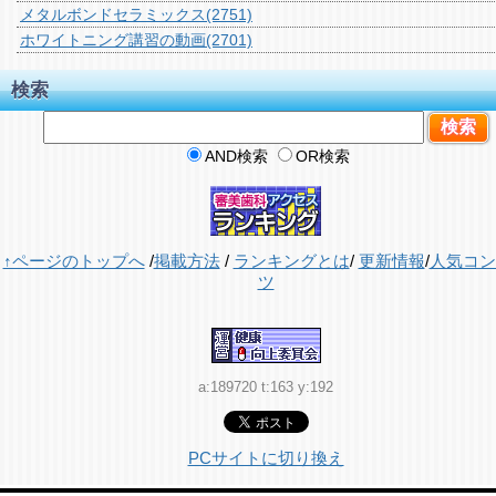
メタルボンドセラミックス
(2751)
ホワイトニング講習の動画
(2701)
検索
AND検索
OR検索
↑ページのトップへ
/
掲載方法
/
ランキングとは
/
更新情報
/
人気コン
ツ
a:189720 t:163 y:192
PCサイトに切り換え