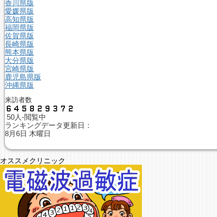
香川県版
愛媛県版
高知県版
福岡県版
佐賀県版
長崎県版
熊本県版
大分県版
宮崎県版
鹿児島県版
沖縄県版
来訪者数
50人-閲覧中
ランキングデータ更新日：
8月6日 木曜日
オススメクリニック