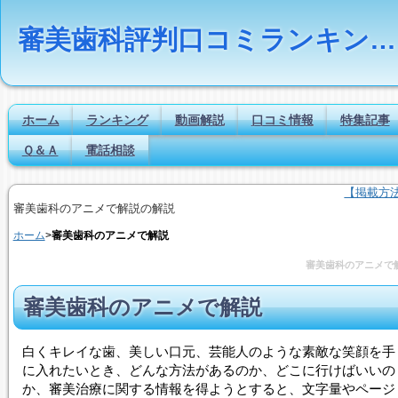
審美歯科評判口コミランキングの比較検索とは｜Dr.NAVI
ホーム
ランキング
動画解説
口コミ情報
特集記事
Ｑ＆Ａ
電話相談
【掲載方
審美歯科のアニメで解説の解説
ホーム
>
審美歯科のアニメで解説
審美歯科のアニメで
審美歯科のアニメで解説
白くキレイな歯、美しい口元、芸能人のような素敵な笑顔を手
に入れたいとき、どんな方法があるのか、どこに行けばいいの
か、審美治療に関する情報を得ようとすると、文字量やページ