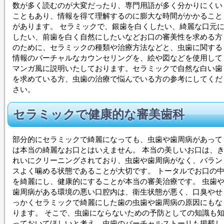
数が多く読むのが大変だったり、専門用語が多く分かりにくい
こともあり、情報を得て理解するのに膨大な時間がかかること
があります。 セラミックで、銀歯を白くしたい、綺麗な口元
したい、前歯を白く自然にしたいなどお口の審美性を求める方
のために、セラミックの種類や治療方法などと、虫歯に関する
情報のバーチャルなカウンセリングを、絵や図などを使用して
マンガ風に説明いたしております。セラミックで自然な白い歯
を求めている方、虫歯の治療で悩んでいる方の参考にしてくだ
さい。
セラミックで健康的な審美歯科
部分的にセラミックで綺麗になっても、虫歯や歯周病があって
は本当の綺麗なお口とはいえません。 本当の美しいお口は、
れいにクリーニングされており、虫歯や歯周病がなく、バラン
スよく噛める状態であることが大切です。 トータルでお口の
を綺麗にし、健康的にすることが本当の審美治療です。 虫歯
歯周病がある環境の悪い口腔内は、衛生状態が悪く、口臭やせ
っかくセラミックで綺麗にした歯の虫歯や歯周病の原因にもな
ります。 そこで、虫歯にならないための予防としての知識も
っておいてほしいと考え、虫歯のバーチャルストーリも掲載し