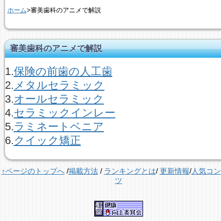
ホーム
>審美歯科のアニメで解説
審美歯科のアニメで解説
1.
保険の前歯の人工歯
2.
メタルセラミック
3.
オールセラミック
4.
セラミックインレー
5.
ラミネートベニア
6.
クイック矯正
↑ページのトップへ
/
掲載方法
/
ランキングとは
/
更新情報
/
人気コン
ツ