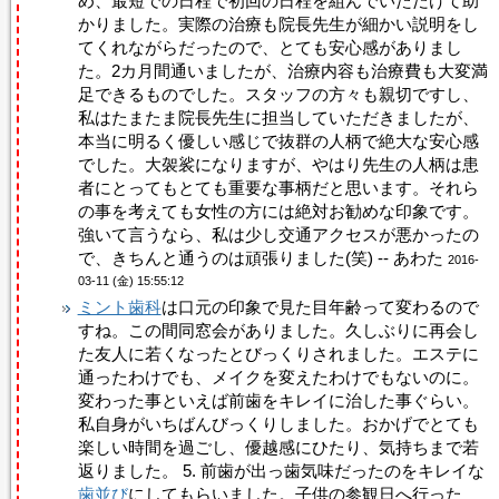
め、最短での日程で初回の日程を組んでいただけて助
かりました。実際の治療も院長先生が細かい説明をし
てくれながらだったので、とても安心感がありまし
た。2カ月間通いましたが、治療内容も治療費も大変満
足できるものでした。スタッフの方々も親切ですし、
私はたまたま院長先生に担当していただきましたが、
本当に明るく優しい感じで抜群の人柄で絶大な安心感
でした。大袈裟になりますが、やはり先生の人柄は患
者にとってもとても重要な事柄だと思います。それら
の事を考えても女性の方には絶対お勧めな印象です。
強いて言うなら、私は少し交通アクセスが悪かったの
で、きちんと通うのは頑張りました(笑) -- あわた
2016-
03-11 (金) 15:55:12
ミント歯科
は口元の印象で見た目年齢って変わるので
すね。この間同窓会がありました。久しぶりに再会し
た友人に若くなったとびっくりされました。エステに
通ったわけでも、メイクを変えたわけでもないのに。
変わった事といえば前歯をキレイに治した事ぐらい。
私自身がいちばんびっくりしました。おかげでとても
楽しい時間を過ごし、優越感にひたり、気持ちまで若
返りました。 5. 前歯が出っ歯気味だったのをキレイな
歯並び
にしてもらいました。子供の参観日へ行った