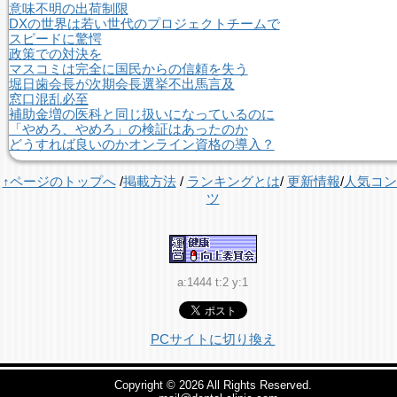
意味不明の出荷制限
DXの世界は若い世代のプロジェクトチームで
スピードに驚愕
政策での対決を
マスコミは完全に国民からの信頼を失う
堀日歯会長が次期会長選挙不出馬言及
窓口混乱必至
補助金増の医科と同じ扱いになっているのに
「やめろ、やめろ」の検証はあったのか
どうすれば良いのかオンライン資格の導入？
↑ページのトップへ
/
掲載方法
/
ランキングとは
/
更新情報
/
人気コン
ツ
a:1444 t:2 y:1
PCサイトに切り換え
Copyright © 2026
All Rights Reserved.