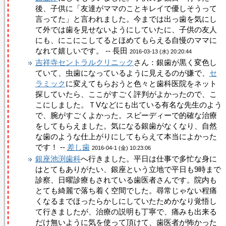
後、子供に「友達がママのことキレイで優しそうって
言ってた」と言われました。今までは出っ歯を気にし
て外では歯を見せないようにしていたに、子供の友人
にも、にこにこしてるとほめてもらえる自慢のママに
なれて嬉しいです。 -- 長田
2016-03-13 (水) 20:20:44
吉祥寺セントラルクリニック
さん：銀歯が黒く変色し
ていて、虫歯になっているように見えるのが嫌で、
セ
ラミック
に変えてもらおうと色々と歯科医院をネット
探していたら、ここがすごく評判がよかったので、こ
こにしました。ＴVなどにも出ている有名な先生のよう
で、腕がすごくよかった。スピーディーで的確な治療
をしてもらえました。気になる銀歯がなくなり、自然
な歯のような仕上がりにしてもらえて本当によかった
です！ --
差し歯
2016-04-1 (金) 10:23:06
銀座池渕歯科
へ行きました。平日は仕事で多忙な身に
はとてもありがたい、銀座という立地で平日も9時まで
診察、日曜診療もされている歯医者さんです。院内も
とても綺麗で落ち着く空間でした。尋常じゃない程痛
くなるまでほったらかしにしていたためかなり覚悟し
て行きましたが、治療の説明も丁寧で、痛みも出来る
だけ無いように気を使って頂けて、歯医者が怖かった