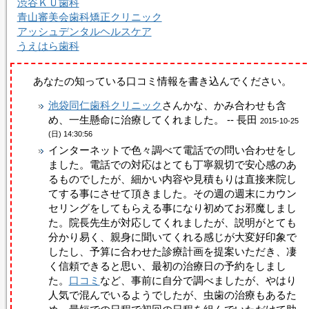
渋谷ＫＵ歯科
青山審美会歯科矯正クリニック
アッシュデンタルヘルスケア
うえはら歯科
あなたの知っている
口コミ情報
を書き込んでください。
池袋同仁歯科クリニック
さんかな、かみ合わせも含
め、一生懸命に治療してくれました。 -- 長田
2015-10-25
(日) 14:30:56
インターネットで色々調べて電話での問い合わせをし
ました。電話での対応はとても丁寧親切で安心感のあ
るものでしたが、細かい内容や見積もりは直接来院し
てする事にさせて頂きました。その週の週末にカウン
セリングをしてもらえる事になり初めてお邪魔しまし
た。院長先生が対応してくれましたが、説明がとても
分かり易く、親身に聞いてくれる感じが大変好印象で
したし、予算に合わせた診療計画を提案いただき、凄
く信頼できると思い、最初の治療日の予約をしまし
た。
口コミ
など、事前に自分で調べましたが、やはり
人気で混んでいるようでしたが、虫歯の治療もあるた