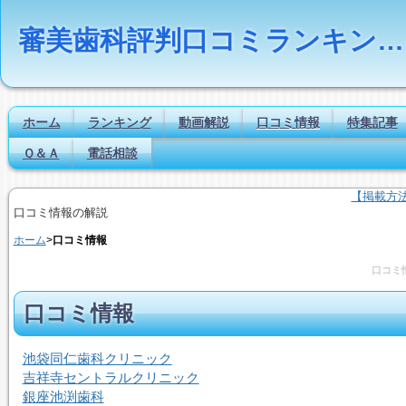
審美歯科評判口コミランキングの比較検索とは｜Dr.NAVI
ホーム
ランキング
動画解説
口コミ情報
特集記事
Ｑ＆Ａ
電話相談
【掲載方
口コミ情報の解説
ホーム
>
口コミ情報
口コミ
口コミ情報
池袋同仁歯科クリニック
吉祥寺セントラルクリニック
銀座池渕歯科