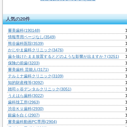
55人-閲覧中
人気の20件
審美歯科
(190148)
情報専用ページなし
(3549)
熊谷歯科医院
(3539)
かじやま歯科クリニック
(3476)
歯を抜けたまま放置するとどのような影響が出ますか？
(3251)
保険の前歯
(3203)
審美歯科 芸能人
(3171)
テルミナ歯科クリニック
(3109)
知的財産権等
(3092)
雑司ヶ谷デンタルクリニック
(3051)
うえはら歯科
(3022)
歯科技工所
(2963)
渋谷ＫＵ歯科
(2930)
銀歯を白く
(2907)
審美歯科動画PC専用
(2904)