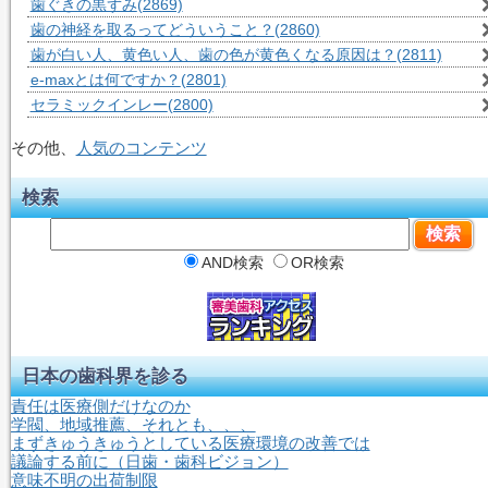
歯ぐきの黒ずみ
(2869)
歯の神経を取るってどういうこと？
(2860)
歯が白い人、黄色い人、歯の色が黄色くなる原因は？
(2811)
e-maxとは何ですか？
(2801)
セラミックインレー
(2800)
その他、
人気のコンテンツ
検索
AND検索
OR検索
日本の歯科界を診る
責任は医療側だけなのか
学閥、地域推薦、それとも、、、
まずきゅうきゅうとしている医療環境の改善では
議論する前に（日歯・歯科ビジョン）
意味不明の出荷制限