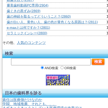
審美歯科動画PC専用
(2904)
歯ぐきの黒ずみ
(2869)
歯の神経を取るってどういうこと？
(2860)
歯が白い人、黄色い人、歯の色が黄色くなる原因は？
(2811)
e-maxとは何ですか？
(2801)
セラミックインレー
(2800)
その他、
人気のコンテンツ
検索
AND検索
OR検索
日本の歯科界を診る
責任は医療側だけなのか
学閥、地域推薦、それとも、、、
まずきゅうきゅうとしている医療環境の改善では