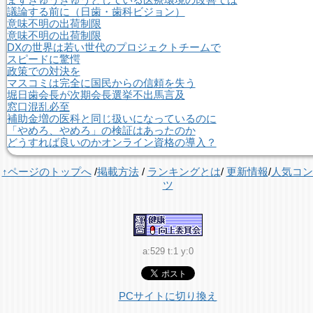
議論する前に（日歯・歯科ビジョン）
意味不明の出荷制限
意味不明の出荷制限
DXの世界は若い世代のプロジェクトチームで
スピードに驚愕
政策での対決を
マスコミは完全に国民からの信頼を失う
堀日歯会長が次期会長選挙不出馬言及
窓口混乱必至
補助金増の医科と同じ扱いになっているのに
「やめろ、やめろ」の検証はあったのか
どうすれば良いのかオンライン資格の導入？
↑ページのトップへ
/
掲載方法
/
ランキングとは
/
更新情報
/
人気コン
ツ
a:529 t:1 y:0
PCサイトに切り換え