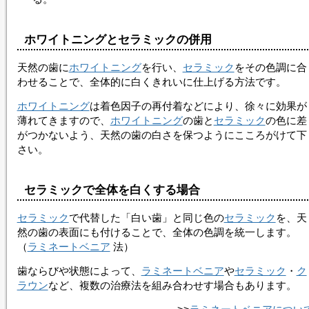
ホワイトニングとセラミックの併用
天然の歯に
ホワイトニング
を行い、
セラミック
をその色調に合
わせることで、全体的に白くきれいに仕上げる方法です。
ホワイトニング
は着色因子の再付着などにより、徐々に効果が
薄れてきますので、
ホワイトニング
の歯と
セラミック
の色に差
がつかないよう、天然の歯の白さを保つようにこころがけて下
さい。
セラミックで全体を白くする場合
セラミック
で代替した「白い歯」と同じ色の
セラミック
を、天
然の歯の表面にも付けることで、全体の色調を統一します。
（
ラミネートベニア
法）
歯ならびや状態によって、
ラミネートベニア
や
セラミック
・
ク
ラウン
など、複数の治療法を組み合わせす場合もあります。