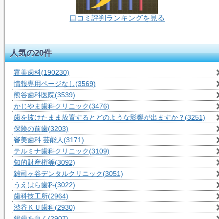
口コミ評判ランキングを見る
53人-閲覧中
人気の20件
審美歯科
(190230)
情報専用ページなし
(3569)
熊谷歯科医院
(3539)
かじやま歯科クリニック
(3476)
歯を抜けたまま放置するとどのような影響が出ますか？
(3251)
保険の前歯
(3203)
審美歯科 芸能人
(3171)
テルミナ歯科クリニック
(3109)
知的財産権等
(3092)
雑司ヶ谷デンタルクリニック
(3051)
うえはら歯科
(3022)
歯科技工所
(2964)
渋谷ＫＵ歯科
(2930)
銀歯を白く
(2907)