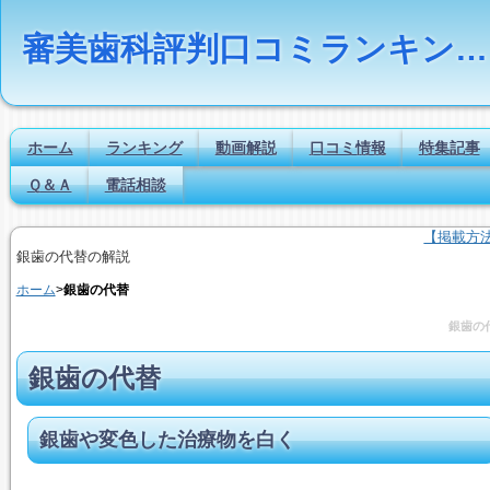
審美歯科評判口コミランキングの比較検索とは｜Dr.NAVI
ホーム
ランキング
動画解説
口コミ情報
特集記事
Ｑ＆Ａ
電話相談
【掲載方
銀歯の代替の解説
ホーム
>
銀歯の代替
銀歯の
銀歯の代替
銀歯や変色した治療物を白く