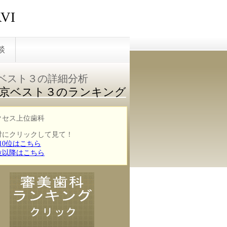
VI
談
ベスト３の詳細分析
京ベスト３のランキング
クセス上位歯科
対にクリックして見て！
10位はこちら
1位以降はこちら