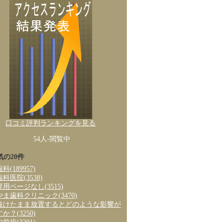
口コミ評判ランキングを見る
54人-閲覧中
気の20件
歯科
(189957)
歯科医院
(3538)
専用ページなし
(3515)
やま歯科クリニック
(3470)
抜けたまま放置するとどのような影響が
すか？
(3250)