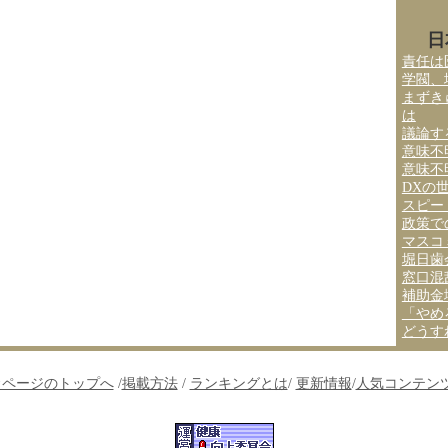
日
責任は
学閥、
まずき
は
議論す
意味不
意味不
DXの
スピー
政策で
マスコ
堀日歯
窓口混
補助金
「やめ
どうす
↑ページのトップへ
/
掲載方法
/
ランキングとは
/
更新情報
/
人気コンテン