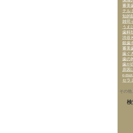
保険
審美
テル
知的
雑司
うえ
歯科
渋谷
銀歯
審美
歯ぐ
歯の
歯が
原因
e-m
セラ
その他
検