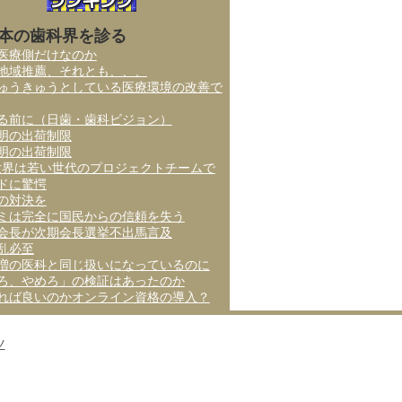
本の歯科界を診る
医療側だけなのか
地域推薦、それとも、、、
ゅうきゅうとしている医療環境の改善で
る前に（日歯・歯科ビジョン）
明の出荷制限
明の出荷制限
世界は若い世代のプロジェクトチームで
ドに驚愕
の対決を
ミは完全に国民からの信頼を失う
会長が次期会長選挙不出馬言及
乱必至
増の医科と同じ扱いになっているのに
ろ、やめろ」の検証はあったのか
れば良いのかオンライン資格の導入？
ツ