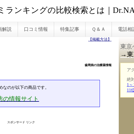
ランキングの比較検索とは｜Dr.NA
画解説
口コミ情報
特集記事
Ｑ＆Ａ
電話相
【掲載方法】
東京
→東
歯周病の治療薬情報
ア
絶
1～
めなのが以下の商品です。
1
予防の情報サイト
スポンサード リンク