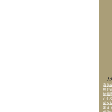
人
審美
熊谷
情報
かじ
歯を
出ま