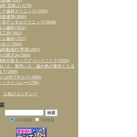
の前歯
(3201)
歯科 芸能人
(3170)
ミナ歯科クリニック
(3109)
財産権等
(3090)
ヶ谷デンタルクリニック
(3048)
はら歯科
(3021)
技工所
(2962)
ＫＵ歯科
(2927)
を白く
(2904)
歯科動画PC専用
(2903)
きの黒ずみ
(2866)
神経を取るってどういうこと？
(2859)
白い人、黄色い人、歯の色が黄色くなる
は？
(2809)
axとは何ですか？
(2800)
ミックインレー
(2799)
、
人気のコンテンツ
索
AND検索
OR検索