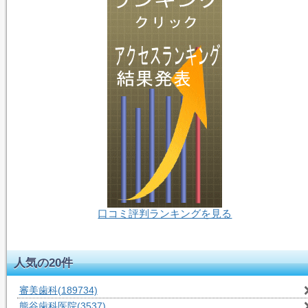
口コミ評判ランキングを見る
53人-閲覧中
人気の20件
審美歯科
(189734)
熊谷歯科医院
(3537)