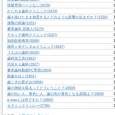
情報専用ページなし
(3478)
かじやま歯科クリニック
(3470)
歯を抜けたまま放置するとどのような影響が出ますか？
(3250)
保険の前歯
(3201)
審美歯科 芸能人
(3170)
テルミナ歯科クリニック
(3107)
知的財産権等
(3089)
雑司ヶ谷デンタルクリニック
(3047)
うえはら歯科
(3020)
歯科技工所
(2962)
渋谷ＫＵ歯科
(2927)
審美歯科動画PC専用
(2903)
銀歯を白く
(2901)
歯ぐきの黒ずみ
(2866)
歯の神経を取るってどういうこと？
(2859)
歯が白い人、黄色い人、歯の色が黄色くなる原因は？
(2808)
e-maxとは何ですか？
(2800)
セラミックインレー
(2795)