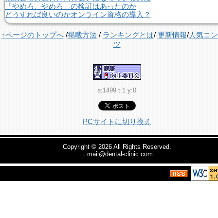
「やめろ、やめろ」の検証はあったのか
どうすれば良いのかオンライン資格の導入？
↑ページのトップへ
/
掲載方法
/
ランキングとは
/
更新情報
/
人気コン
ツ
a:1499 t:1 y:0
PCサイトに切り換え
Copyright © 2026
All Rights Reserved.
，mail@dental-clinic.com