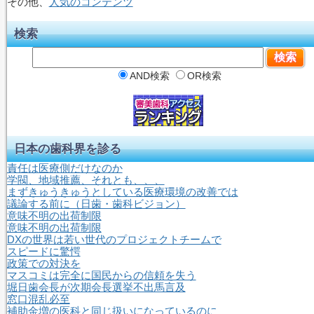
その他、
人気のコンテンツ
検索
AND検索
OR検索
日本の歯科界を診る
責任は医療側だけなのか
学閥、地域推薦、それとも、、、
まずきゅうきゅうとしている医療環境の改善では
議論する前に（日歯・歯科ビジョン）
意味不明の出荷制限
意味不明の出荷制限
DXの世界は若い世代のプロジェクトチームで
スピードに驚愕
政策での対決を
マスコミは完全に国民からの信頼を失う
堀日歯会長が次期会長選挙不出馬言及
窓口混乱必至
補助金増の医科と同じ扱いになっているのに