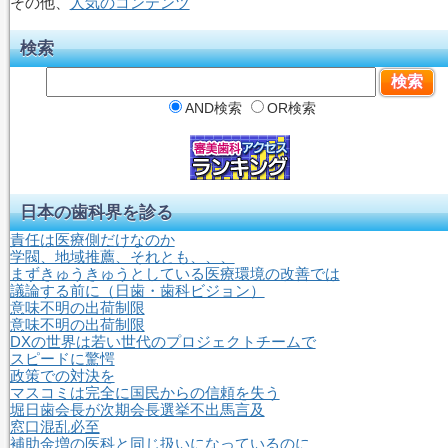
その他、
人気のコンテンツ
検索
AND検索
OR検索
日本の歯科界を診る
責任は医療側だけなのか
学閥、地域推薦、それとも、、、
まずきゅうきゅうとしている医療環境の改善では
議論する前に（日歯・歯科ビジョン）
意味不明の出荷制限
意味不明の出荷制限
DXの世界は若い世代のプロジェクトチームで
スピードに驚愕
政策での対決を
マスコミは完全に国民からの信頼を失う
堀日歯会長が次期会長選挙不出馬言及
窓口混乱必至
補助金増の医科と同じ扱いになっているのに