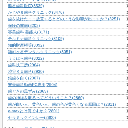
熊谷歯科医院
(3539)
かじやま歯科クリニック
(3476)
歯を抜けたまま放置するとどのような影響が出ますか？
(3251)
保険の前歯
(3203)
審美歯科 芸能人
(3171)
テルミナ歯科クリニック
(3109)
知的財産権等
(3092)
雑司ヶ谷デンタルクリニック
(3051)
うえはら歯科
(3022)
歯科技工所
(2964)
渋谷ＫＵ歯科
(2930)
銀歯を白く
(2907)
審美歯科動画PC専用
(2904)
歯ぐきの黒ずみ
(2869)
歯の神経を取るってどういうこと？
(2860)
歯が白い人、黄色い人、歯の色が黄色くなる原因は？
(2811)
e-maxとは何ですか？
(2801)
セラミックインレー
(2800)