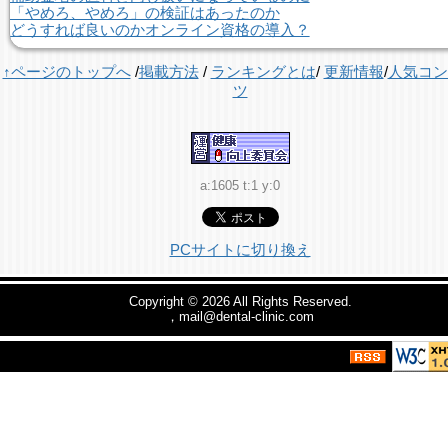
「やめろ、やめろ」の検証はあったのか
どうすれば良いのかオンライン資格の導入？
↑ページのトップへ
/
掲載方法
/
ランキングとは
/
更新情報
/
人気コン
ツ
a:1605 t:1 y:0
PCサイトに切り換え
Copyright © 2026
All Rights Reserved.
，mail@dental-clinic.com