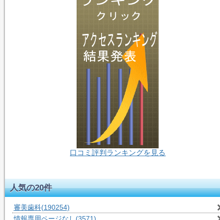
口コミ評判ランキングを見る
54人-閲覧中
人気の20件
審美歯科
(190254)
情報専用ページなし
(3571)