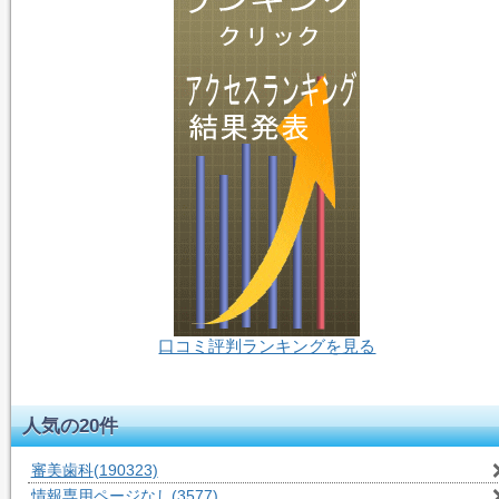
口コミ評判ランキングを見る
55人-閲覧中
人気の20件
審美歯科
(190323)
情報専用ページなし
(3577)