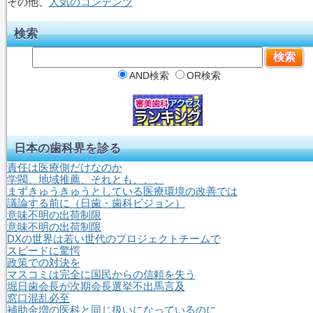
その他、
人気のコンテンツ
検索
AND検索
OR検索
日本の歯科界を診る
責任は医療側だけなのか
学閥、地域推薦、それとも、、、
まずきゅうきゅうとしている医療環境の改善では
議論する前に（日歯・歯科ビジョン）
意味不明の出荷制限
意味不明の出荷制限
DXの世界は若い世代のプロジェクトチームで
スピードに驚愕
政策での対決を
マスコミは完全に国民からの信頼を失う
堀日歯会長が次期会長選挙不出馬言及
窓口混乱必至
補助金増の医科と同じ扱いになっているのに