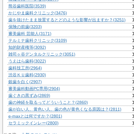
熊谷歯科医院
(3539)
かじやま歯科クリニック
(3476)
歯を抜けたまま放置するとどのような影響が出ますか？
(3251)
保険の前歯
(3203)
審美歯科 芸能人
(3171)
テルミナ歯科クリニック
(3109)
知的財産権等
(3092)
雑司ヶ谷デンタルクリニック
(3051)
うえはら歯科
(3022)
歯科技工所
(2964)
渋谷ＫＵ歯科
(2930)
銀歯を白く
(2907)
審美歯科動画PC専用
(2904)
歯ぐきの黒ずみ
(2869)
歯の神経を取るってどういうこと？
(2860)
歯が白い人、黄色い人、歯の色が黄色くなる原因は？
(2811)
e-maxとは何ですか？
(2801)
セラミックインレー
(2800)