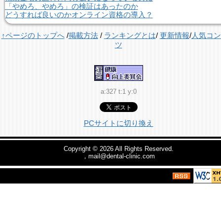
「やめろ、やめろ」の検証はあったのか
どうすれば良いのかオンライン資格の導入？
↑ページのトップへ
/
掲載方法
/
ランキングとは
/
更新情報
/
人気コン
ツ
a:327 t:1 y:0
PCサイトに切り換え
Copyright © 2026
All Rights Reserved.
，mail@dental-clinic.com