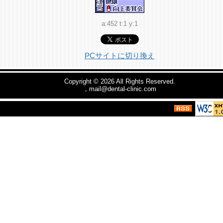
a:452 t:1 y:1
PCサイトに切り換え
Copyright © 2026
All Rights Reserved.
，mail@dental-clinic.com