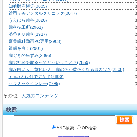
知的財産権等
(3089)
雑司ヶ谷デンタルクリニック
(3047)
うえはら歯科
(3020)
歯科技工所
(2962)
渋谷ＫＵ歯科
(2927)
審美歯科動画PC専用
(2903)
銀歯を白く
(2901)
歯ぐきの黒ずみ
(2866)
歯の神経を取るってどういうこと？
(2859)
歯が白い人、黄色い人、歯の色が黄色くなる原因は？
(2808)
e-maxとは何ですか？
(2800)
セラミックインレー
(2795)
その他、
人気のコンテンツ
検索
AND検索
OR検索