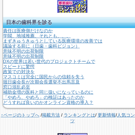
日本の歯科界を診る
責任は医療側だけなのか
学閥、地域推薦、それとも、、、
まずきゅうきゅうとしている医療環境の改善では
議論する前に（日歯・歯科ビジョン）
意味不明の出荷制限
意味不明の出荷制限
DXの世界は若い世代のプロジェクトチームで
スピードに驚愕
政策での対決を
マスコミは完全に国民からの信頼を失う
堀日歯会長が次期会長選挙不出馬言及
窓口混乱必至
補助金増の医科と同じ扱いになっているのに
「やめろ、やめろ」の検証はあったのか
どうすれば良いのかオンライン資格の導入？
↑ページのトップへ
/
掲載方法
/
ランキングとは
/
更新情報
/
人気コン
ツ