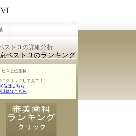
VI
談
ベスト３の詳細分析
京ベスト３のランキング
クセス上位歯科
対にクリックして見て！
10位はこちら
1位以降はこちら