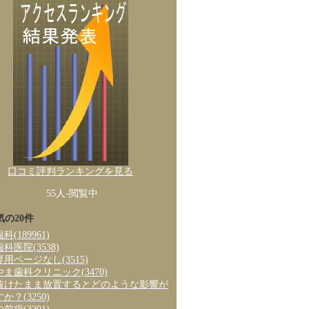
口コミ評判ランキングを見る
55人-閲覧中
気の20件
歯科
(189961)
歯科医院
(3538)
専用ページなし
(3515)
やま歯科クリニック
(3470)
抜けたまま放置するとどのような影響が
すか？
(3250)