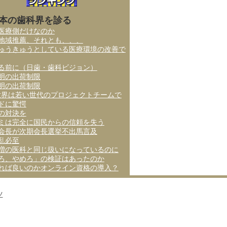
本の歯科界を診る
医療側だけなのか
地域推薦、それとも、、、
ゅうきゅうとしている医療環境の改善で
る前に（日歯・歯科ビジョン）
明の出荷制限
明の出荷制限
世界は若い世代のプロジェクトチームで
ドに驚愕
の対決を
ミは完全に国民からの信頼を失う
会長が次期会長選挙不出馬言及
乱必至
増の医科と同じ扱いになっているのに
ろ、やめろ」の検証はあったのか
れば良いのかオンライン資格の導入？
ツ