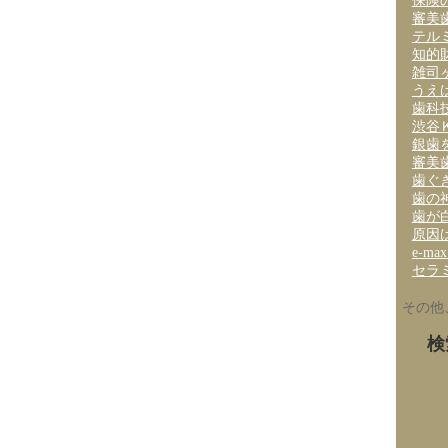
保険
審美
テル
知的
雑司
うえ
歯科
渋谷
銀歯
審美
歯ぐ
歯の
歯が
原因
e-m
セラ
その他
検