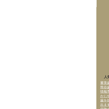
人
審美
熊谷
情報
かじ
歯を
出ま