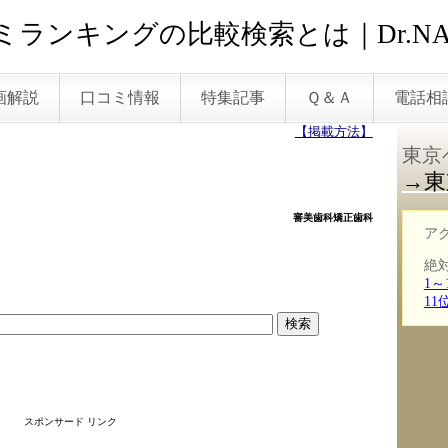
ランキングの比較検索とは｜Dr.NA
画解説
口コミ情報
特集記事
Ｑ＆Ａ
電話相
【掲載方法】
東京
→東
審美歯科矯正歯科
ア
絶
1～
1
スポンサード リンク