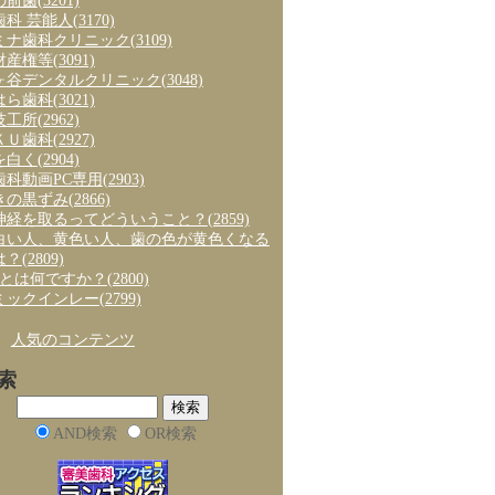
の前歯
(3201)
歯科 芸能人
(3170)
ミナ歯科クリニック
(3109)
財産権等
(3091)
ヶ谷デンタルクリニック
(3048)
はら歯科
(3021)
技工所
(2962)
ＫＵ歯科
(2927)
を白く
(2904)
歯科動画PC専用
(2903)
きの黒ずみ
(2866)
神経を取るってどういうこと？
(2859)
白い人、黄色い人、歯の色が黄色くなる
は？
(2809)
axとは何ですか？
(2800)
ミックインレー
(2799)
、
人気のコンテンツ
索
AND検索
OR検索