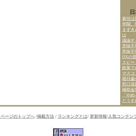
日
責任は
学閥、
まずき
は
議論す
意味不
意味不
DXの
スピー
政策で
マスコ
堀日歯
窓口混
補助金
「やめ
どうす
↑ページのトップへ
/
掲載方法
/
ランキングとは
/
更新情報
/
人気コンテン