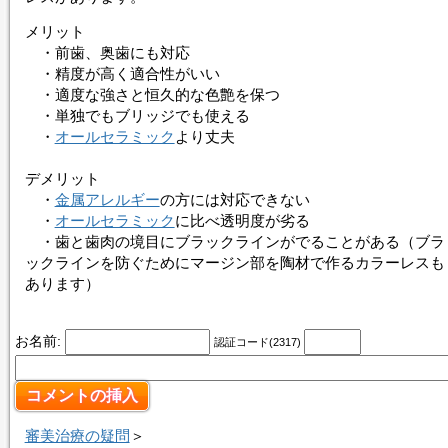
メリット
・前歯、奥歯にも対応
・精度が高く適合性がいい
・適度な強さと恒久的な色艶を保つ
・単独でもブリッジでも使える
・
オールセラミック
より丈夫
デメリット
・
金属アレルギー
の方には対応できない
・
オールセラミック
に比べ透明度が劣る
・歯と歯肉の境目にブラックラインがでることがある（ブラ
ックラインを防ぐためにマージン部を陶材で作るカラーレスも
あります）
お名前:
認証コード(2317)
審美治療の疑問
＞