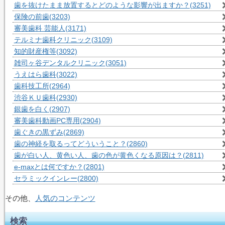
歯を抜けたまま放置するとどのような影響が出ますか？
(3251)
保険の前歯
(3203)
審美歯科 芸能人
(3171)
テルミナ歯科クリニック
(3109)
知的財産権等
(3092)
雑司ヶ谷デンタルクリニック
(3051)
うえはら歯科
(3022)
歯科技工所
(2964)
渋谷ＫＵ歯科
(2930)
銀歯を白く
(2907)
審美歯科動画PC専用
(2904)
歯ぐきの黒ずみ
(2869)
歯の神経を取るってどういうこと？
(2860)
歯が白い人、黄色い人、歯の色が黄色くなる原因は？
(2811)
e-maxとは何ですか？
(2801)
セラミックインレー
(2800)
その他、
人気のコンテンツ
検索