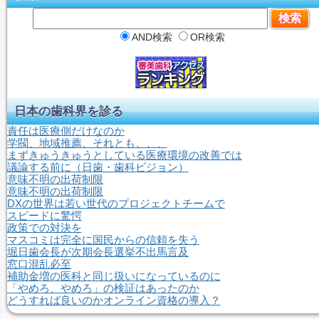
AND検索
OR検索
日本の歯科界を診る
責任は医療側だけなのか
学閥、地域推薦、それとも、、、
まずきゅうきゅうとしている医療環境の改善では
議論する前に（日歯・歯科ビジョン）
意味不明の出荷制限
意味不明の出荷制限
DXの世界は若い世代のプロジェクトチームで
スピードに驚愕
政策での対決を
マスコミは完全に国民からの信頼を失う
堀日歯会長が次期会長選挙不出馬言及
窓口混乱必至
補助金増の医科と同じ扱いになっているのに
「やめろ、やめろ」の検証はあったのか
どうすれば良いのかオンライン資格の導入？