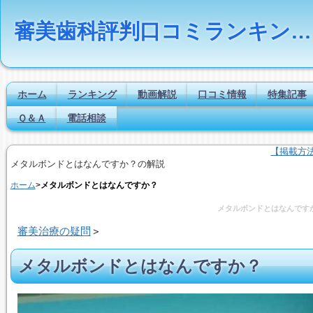
審美歯科評判口コミランキングの比較検索とは｜Dr.NAVI
ホーム
ランキング
動画解説
口コミ情報
特集記事
Ｑ＆Ａ
電話相談
【掲載方
メタルボンドとはなんですか？の解説
ホーム
>
メタルボンドとはなんですか？
メタルボンドとはなんです
審美治療の疑問
＞
メタルボンドとはなんですか？