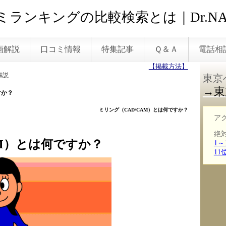
ランキングの比較検索とは｜Dr.NA
画解説
口コミ情報
特集記事
Ｑ＆Ａ
電話相
【掲載方法】
解説
東京
→東
すか？
ミリング（CAD/CAM）とは何ですか？
ア
絶
AM）とは何ですか？
1～
1