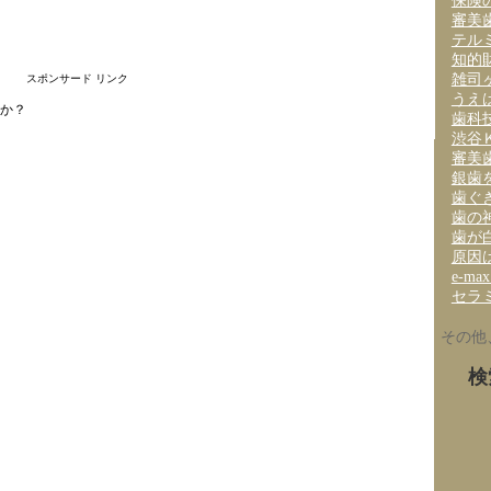
保険
審美
テル
知的
雑司
スポンサード リンク
うえ
すか？
歯科
渋谷
審美
銀歯
歯ぐ
歯の
歯が
原因
e-m
セラ
その他
検