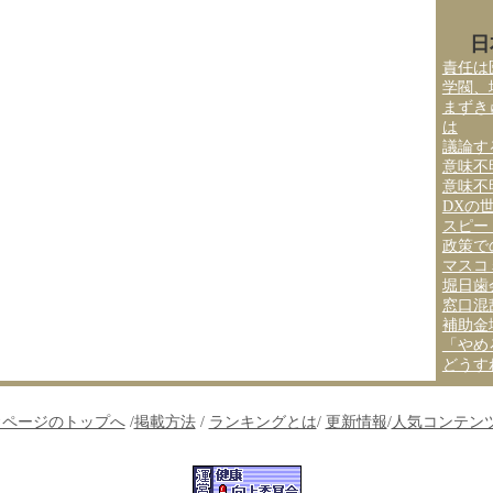
日
責任は
学閥、
まずき
は
議論す
意味不
意味不
DXの
スピー
政策で
マスコ
堀日歯
窓口混
補助金
「やめ
どうす
↑ページのトップへ
/
掲載方法
/
ランキングとは
/
更新情報
/
人気コンテン