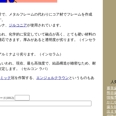
計で、メタルフレームの代わりにコア材でフレームを作成
す。
ルナ、
ジルコニア
が使用されています。
われ、化学的に安定していて融点が高く、とても硬い材料の
適応できます。厚みがあると透明度が劣ります。（インセラ
アルミナより劣ります。（インセラム）
もいわれ、現在、最も高強度で、結晶構造が緻密なため、耐
安定します。（セルコン ラバ）
ミック
冠を作製する、
エンジェルクラウン
というものもあ
人
審美
熊谷
情報
ド(1812)
かじ
歯を
出ま