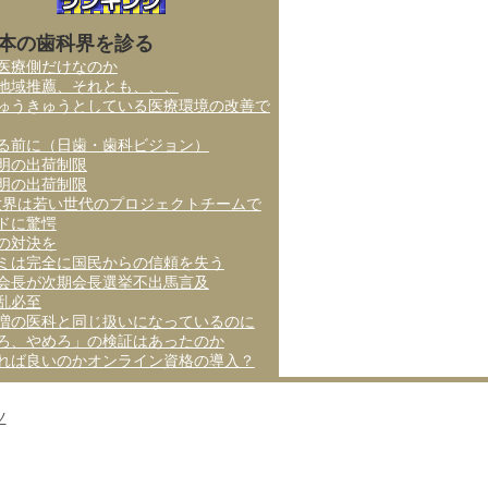
本の歯科界を診る
医療側だけなのか
地域推薦、それとも、、、
ゅうきゅうとしている医療環境の改善で
る前に（日歯・歯科ビジョン）
明の出荷制限
明の出荷制限
世界は若い世代のプロジェクトチームで
ドに驚愕
の対決を
ミは完全に国民からの信頼を失う
会長が次期会長選挙不出馬言及
乱必至
増の医科と同じ扱いになっているのに
ろ、やめろ」の検証はあったのか
れば良いのかオンライン資格の導入？
ツ