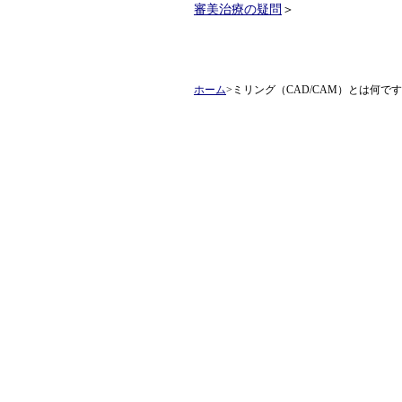
審美治療の疑問
＞
ホーム
>ミリング（CAD/CAM）とは何で