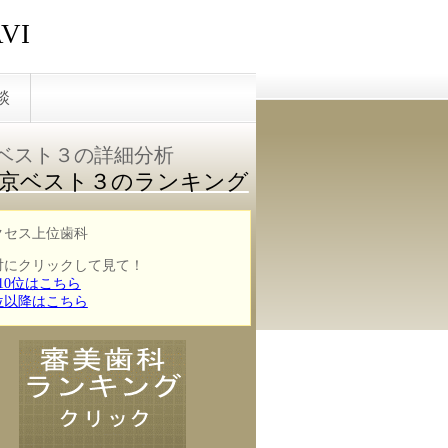
VI
談
ベスト３の詳細分析
京ベスト３のランキング
クセス上位歯科
対にクリックして見て！
10位はこちら
1位以降はこちら