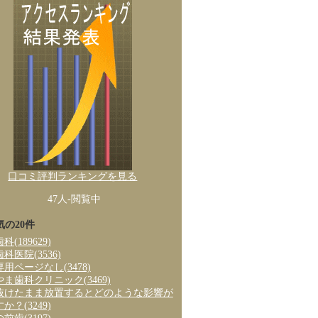
口コミ評判ランキングを見る
47人-閲覧中
気の20件
歯科
(189629)
歯科医院
(3536)
専用ページなし
(3478)
やま歯科クリニック
(3469)
抜けたまま放置するとどのような影響が
すか？
(3249)