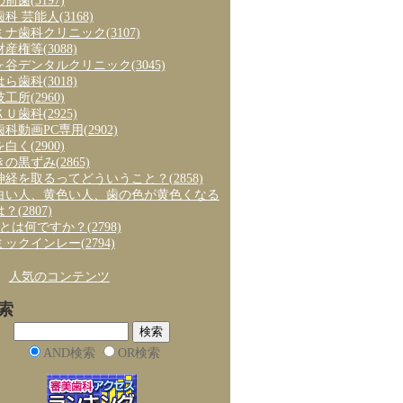
の前歯
(3197)
歯科 芸能人
(3168)
ミナ歯科クリニック
(3107)
財産権等
(3088)
ヶ谷デンタルクリニック
(3045)
はら歯科
(3018)
技工所
(2960)
ＫＵ歯科
(2925)
歯科動画PC専用
(2902)
を白く
(2900)
きの黒ずみ
(2865)
神経を取るってどういうこと？
(2858)
白い人、黄色い人、歯の色が黄色くなる
は？
(2807)
axとは何ですか？
(2798)
ミックインレー
(2794)
、
人気のコンテンツ
索
AND検索
OR検索