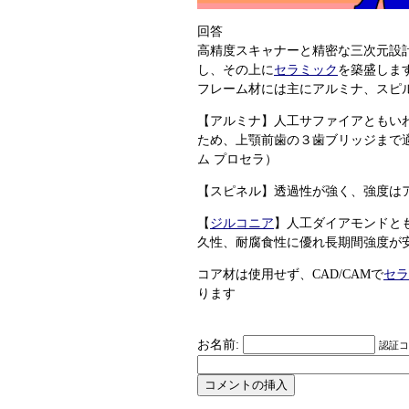
回答
高精度スキャナーと精密な三次元設
し、その上に
セラミック
を築盛しま
フレーム材には主にアルミナ、スピ
【アルミナ】人工サファイアともい
ため、上顎前歯の３歯ブリッジまで
ム プロセラ）
【スピネル】透過性が強く、強度は
【
ジルコニア
】人工ダイアモンドと
久性、耐腐食性に優れ長期間強度が
コア材は使用せず、CAD/CAMで
セラ
ります
お名前:
認証コー