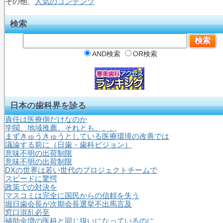
その他、
人気のコンテンツ
検索
AND検索
OR検索
日本の歯科界を診る
責任は医療側だけなのか
学閥、地域推薦、それとも、、、
まずきゅうきゅうとしている医療環境の改善では
議論する前に（日歯・歯科ビジョン）
意味不明の出荷制限
意味不明の出荷制限
DXの世界は若い世代のプロジェクトチームで
スピードに驚愕
政策での対決を
マスコミは完全に国民からの信頼を失う
堀日歯会長が次期会長選挙不出馬言及
窓口混乱必至
補助金増の医科と同じ扱いになっているのに