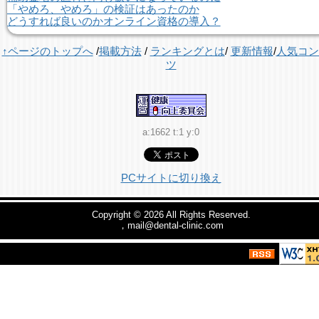
「やめろ、やめろ」の検証はあったのか
どうすれば良いのかオンライン資格の導入？
↑ページのトップへ
/
掲載方法
/
ランキングとは
/
更新情報
/
人気コン
ツ
a:1662 t:1 y:0
PCサイトに切り換え
Copyright © 2026
All Rights Reserved.
，mail@dental-clinic.com