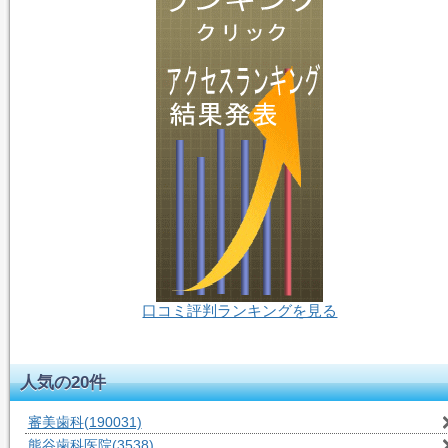
口コミ評判ランキングを見る
57人-閲覧中
人気の20件
審美歯科
(190031)
熊谷歯科医院
(3538)