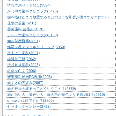
情報専用ページなし
(3524)
かじやま歯科クリニック
(3475)
歯を抜けたまま放置するとどのような影響が出ますか？
(3250)
保険の前歯
(3201)
審美歯科 芸能人
(3170)
テルミナ歯科クリニック
(3109)
知的財産権等
(3091)
雑司ヶ谷デンタルクリニック
(3050)
うえはら歯科
(3021)
歯科技工所
(2962)
渋谷ＫＵ歯科
(2928)
銀歯を白く
(2906)
審美歯科動画PC専用
(2903)
歯ぐきの黒ずみ
(2867)
歯の神経を取るってどういうこと？
(2859)
歯が白い人、黄色い人、歯の色が黄色くなる原因は？
(2810)
e-maxとは何ですか？
(2800)
セラミックインレー
(2799)