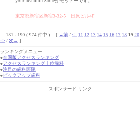
your beautiful Smileがモットーです。
東京都新宿区新宿3-32-5 日原ビル4F
181 - 190 ( 974 件中 ) [
←前
/
<=
11
12
13
14
15
16
17
18
19
20
=>
/
次→
]
ランキングメニュー
●
全国版アクセスランキング
●
アクセスランキング上位歯科
●
注目の歯科医院
●
ピックアップ歯科
スポンサード リンク