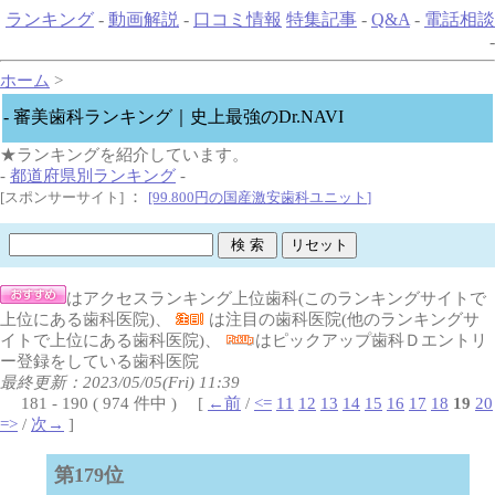
ランキング
-
動画解説
-
口コミ情報
特集記事
-
Q&A
-
電話相談
-
ホーム
>
- 審美歯科ランキング｜史上最強のDr.NAVI
★ランキングを紹介しています。
-
都道府県別ランキング
-
：
[スポンサーサイト]
[99.800円の国産激安歯科ユニット
]
はアクセスランキング上位歯科(このランキングサイトで
上位にある歯科医院)、
は注目の歯科医院(他のランキングサ
イトで上位にある歯科医院)、
はピックアップ歯科Ｄエントリ
ー登録をしている歯科医院
最終更新：2023/05/05(Fri) 11:39
181 - 190 ( 974 件中 ) [
←前
/
<=
11
12
13
14
15
16
17
18
19
20
=>
/
次→
]
第179位