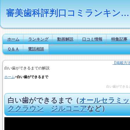
審美歯科評判口コミランキングの比較検索とは｜Dr.NAVI
ホーム
ランキング
動画解説
口コミ情報
特集記事
Ｑ＆Ａ
電話相談
【掲載方
白い歯ができるまでの解説
ホーム
>
白い歯ができるまで
白い歯ができる
白い歯ができるまで
（
オールセラミッ
ク
クラウン
ジルコニア
など）