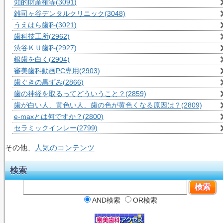
知的財産権等
(3091)
雑司ヶ谷デンタルクリニック
(3048)
うえはら歯科
(3021)
歯科技工所
(2962)
渋谷ＫＵ歯科
(2927)
銀歯を白く
(2904)
審美歯科動画PC専用
(2903)
歯ぐきの黒ずみ
(2866)
歯の神経を取るってどういうこと？
(2859)
歯が白い人、黄色い人、歯の色が黄色くなる原因は？
(2809)
e-maxとは何ですか？
(2800)
セラミックインレー
(2799)
その他、
人気のコンテンツ
検索
AND検索
OR検索