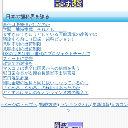
日本の歯科界を診る
責任は医療側だけなのか
学閥、地域推薦、それとも、、、
まずきゅうきゅうとしている医療環境の改善では
議論する前に（日歯・歯科ビジョン）
意味不明の出荷制限
意味不明の出荷制限
DXの世界は若い世代のプロジェクトチームで
スピードに驚愕
政策での対決を
マスコミは完全に国民からの信頼を失う
堀日歯会長が次期会長選挙不出馬言及
窓口混乱必至
補助金増の医科と同じ扱いになっているのに
「やめろ、やめろ」の検証はあったのか
どうすれば良いのかオンライン資格の導入？
↑ページのトップへ
/
掲載方法
/
ランキングとは
/
更新情報
/
人気コン
ツ